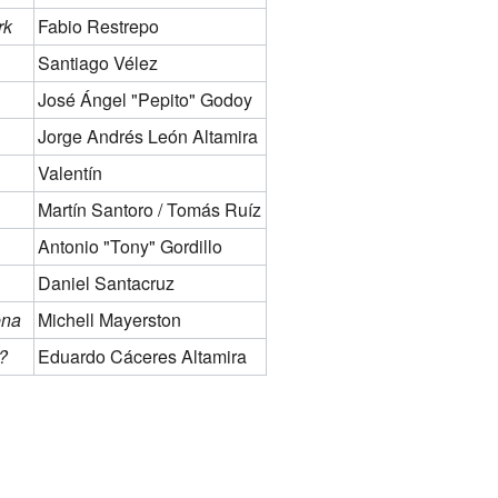
rk
Fabio Restrepo
Santiago Vélez
José Ángel "Pepito" Godoy
Jorge Andrés León Altamira
Valentín
Martín Santoro / Tomás Ruíz
Antonio "Tony" Gordillo
Daniel Santacruz
ena
Michell Mayerston
?
Eduardo Cáceres Altamira