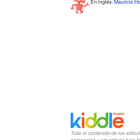
En inglés:
Mauricio He
Todo el contenido de los artícu
personales y educativos bajo l