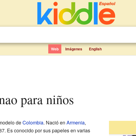
Web
Imágenes
English
enao para niños
 modelo de
Colombia
. Nació en
Armenia
,
987. Es conocido por sus papeles en varias