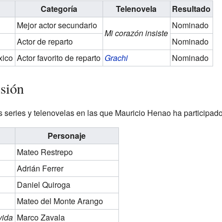
Categoría
Telenovela
Resultado
Mejor actor secundario
Nominado
Mi corazón insiste
Actor de reparto
Nominado
xico
Actor favorito de reparto
Grachi
Nominado
isión
s series y telenovelas en las que Mauricio Henao ha participado
Personaje
Mateo Restrepo
Adrián Ferrer
Daniel Quiroga
Mateo del Monte Arango
vida
Marco Zavala