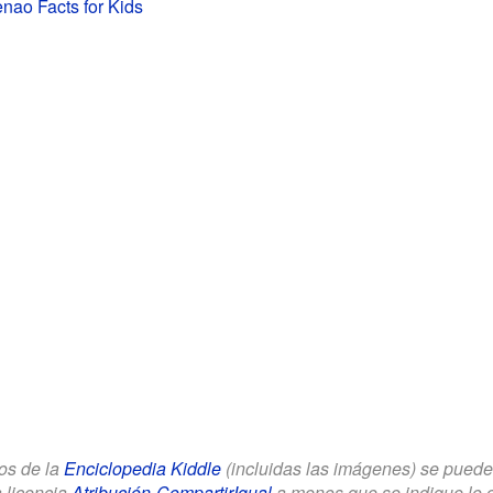
nao Facts for Kids
los de la
Enciclopedia Kiddle
(incluidas las imágenes) se puede u
a licencia
Atribución-CompartirIgual
a menos que se indique lo con