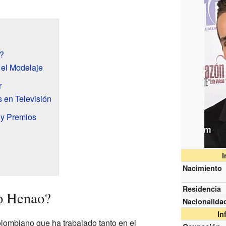
?
 el Modelaje
r
 en Televisión
y Premios
I
Nacimiento
Residencia
o Henao?
Nacionalida
In
olombiano que ha trabajado tanto en el