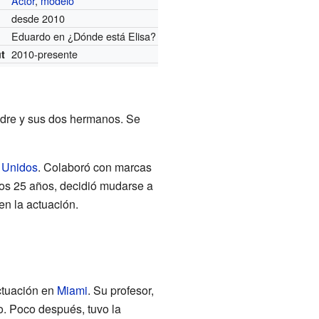
Actor
,
modelo
desde 2010
Eduardo en ¿Dónde está Elisa?
2010-presente
t
dre y sus dos hermanos. Se
 Unidos
. Colaboró con marcas
los 25 años, decidió mudarse a
n la actuación.
ctuación en
Miami
. Su profesor,
o. Poco después, tuvo la