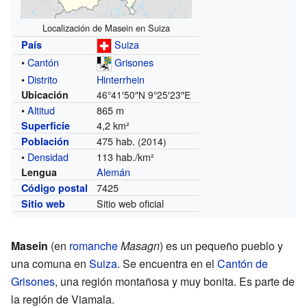
Localización de Masein en Suiza
Suiza
País
•
Cantón
Grisones
•
Distrito
Hinterrhein
Ubicación
46°41′50″N
9°25′23″E
•
Altitud
865 m
4,2 km²
Superficie
475 hab.
Población
(2014)
•
Densidad
113 hab./km²
Alemán
Lengua
7425
Código postal
Sitio web oficial
Sitio web
Masein
(en
romanche
Masagn
) es un pequeño pueblo y
una comuna en
Suiza
. Se encuentra en el
Cantón de
Grisones
, una región montañosa y muy bonita. Es parte de
la región de Viamala.