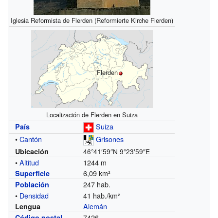
Iglesia Reformista de Flerden (Reformierte Kirche Flerden)
Flerden
Localización de Flerden en Suiza
Suiza
País
•
Cantón
Grisones
Ubicación
46°41′59″N
9°23′59″E
•
Altitud
1244 m
6,09 km²
Superficie
247 hab.
Población
•
Densidad
41 hab./km²
Alemán
Lengua
7426
Código postal