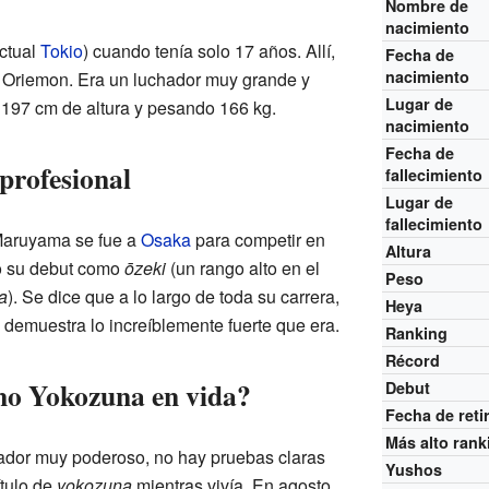
Nombre de
nacimiento
actual
Tokio
) cuando tenía solo 17 años. Allí,
Fecha de
nacimiento
 Oriemon. Era un luchador muy grande y
Lugar de
 197 cm de altura y pesando 166 kg.
nacimiento
Fecha de
profesional
fallecimiento
Lugar de
fallecimiento
Maruyama se fue a
Osaka
para competir en
Altura
o su debut como
ōzeki
(un rango alto en el
Peso
a
). Se dice que a lo largo de toda su carrera,
Heya
 demuestra lo increíblemente fuerte que era.
Ranking
Récord
mo Yokozuna en vida?
Debut
Fecha de reti
Más alto rank
dor muy poderoso, no hay pruebas claras
Yushos
ítulo de
yokozuna
mientras vivía. En agosto