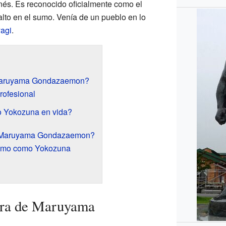
és. Es reconocido oficialmente como el
alto en el sumo. Venía de un pueblo en lo
yagi
.
 Maruyama Gondazaemon?
rofesional
 Yokozuna en vida?
ó Maruyama Gondazaemon?
umo como Yokozuna
era de Maruyama