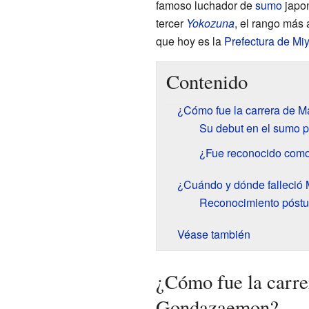
famoso luchador de
sumo
japon
tercer
Yokozuna
, el rango más 
que hoy es la
Prefectura de Mi
Contenido
¿Cómo fue la carrera de
Su debut en el sumo p
¿Fue reconocido como
¿Cuándo y dónde falleci
Reconocimiento póst
Véase también
¿Cómo fue la carr
Gondazaemon?