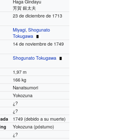
Haga Gindayu
芳賀 銀太夫
23 de diciembre de 1713
Miyagi
,
Shogunato
Tokugawa
14 de noviembre de 1749
Shogunato Tokugawa
1,97 m
166 kg
Nanatsumori
Yokozuna
¿?
¿?
1749
(debido a su muerte)
rada
Yokozuna
(póstumo)
ing
¿?