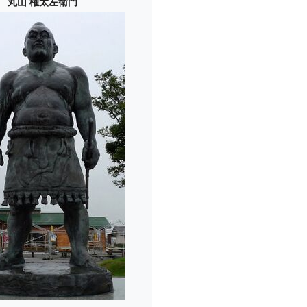
丸山 権太左衛門