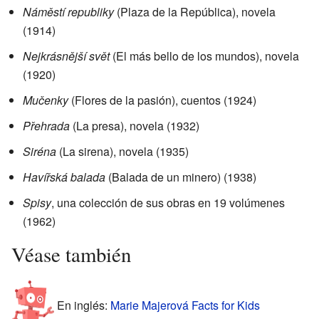
Náměstí republiky
(Plaza de la República), novela
(1914)
Nejkrásnější svět
(El más bello de los mundos), novela
(1920)
Mučenky
(Flores de la pasión), cuentos (1924)
Přehrada
(La presa), novela (1932)
Siréna
(La sirena), novela (1935)
Havířská balada
(Balada de un minero) (1938)
Spisy
, una colección de sus obras en 19 volúmenes
(1962)
Véase también
En inglés:
Marie Majerová Facts for Kids