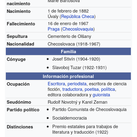
Marie Bartošová
nacimiento
1 de febrero de 1882
Nacimiento
Úvaly (
República Checa
)
16 de enero de 1967
Fallecimiento
Praga
(
Checoslovaquia
)
Cementerio de Olšany
Sepultura
Checoslovaca
(1918-1967)
Nacionalidad
Familia
Josef Stivín
(1904-1920)
Cónyuge
Slavoboj Tuzar
(1922-1931)
Información profesional
Escritora
,
periodista
, escritora de ciencia
Ocupación
ficción,
traductora
,
poetisa
,
política
,
editora colaboradora y
guionista
Rudolf Novotný y Karel Zeman
Seudónimo
Partido Comunista de Checoslovaquia
Partido político
Socialdemocracia
Premio estatales para trabajos de
Distinciones
literatura y traducción
(1922)