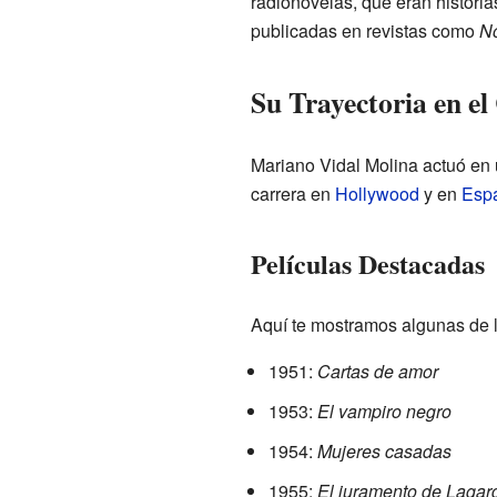
radionovelas, que eran historia
publicadas en revistas como
No
Su Trayectoria en el
Mariano Vidal Molina actuó en 
carrera en
Hollywood
y en
Esp
Películas Destacadas
Aquí te mostramos algunas de la
1951:
Cartas de amor
1953:
El vampiro negro
1954:
Mujeres casadas
1955:
El juramento de Lagar