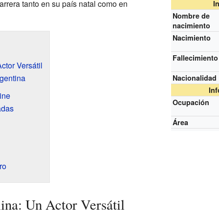
carrera tanto en su país natal como en
I
Nombre de
nacimiento
Nacimiento
Fallecimiento
ctor Versátil
rgentina
Nacionalidad
In
ine
Ocupación
adas
Área
n
ro
na: Un Actor Versátil