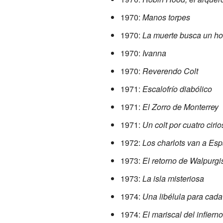
1970:
Manos torpes
1970:
La muerte busca un h
1970:
Ivanna
1970:
Reverendo Colt
1971:
Escalofrío diabólico
1971:
El Zorro de Monterrey
1971:
Un colt por cuatro cirio
1972:
Los charlots van a Es
1973:
El retorno de Walpurgi
1973:
La isla misteriosa
1974:
Una libélula para cada
1974:
El mariscal del infierno