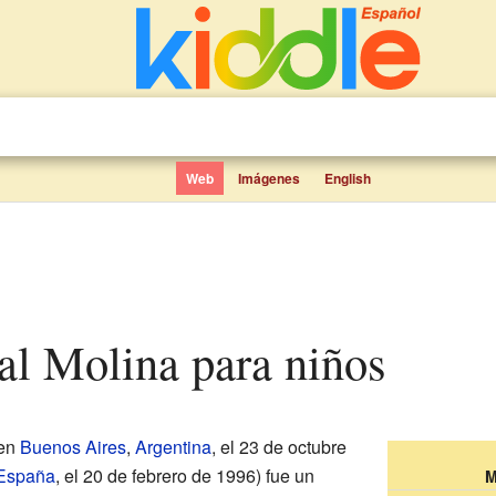
Web
Imágenes
English
dal Molina para niños
 en
Buenos Aires
,
Argentina
, el 23 de octubre
España
, el 20 de febrero de 1996) fue un
M