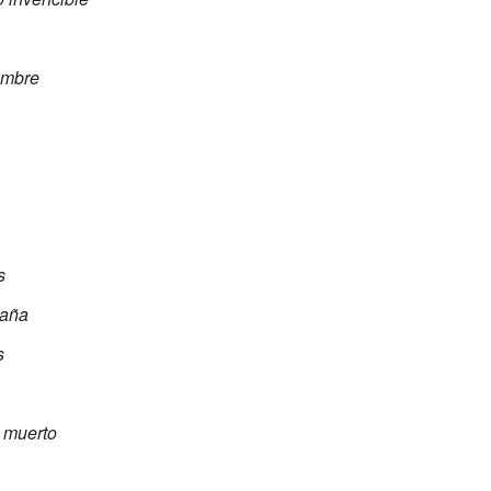
ombre
s
paña
s
 muerto