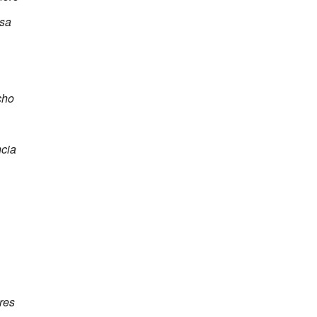
sa
cho
ncia
ares