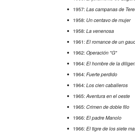
1957:
Las campanas de Tere
1958:
Un centavo de mujer
1958:
La venenosa
1961:
El romance de un gau
1962:
Operación "G"
1964:
El hombre de la dilige
1964:
Fuerte perdido
1964:
Los cien caballeros
1965:
Aventura en el oeste
1965:
Crimen de doble filo
1966:
El padre Manolo
1966:
El tigre de los siete m