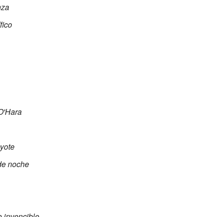
nza
fico
 O'Hara
oyote
 de noche
 invencible