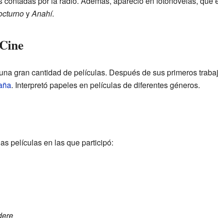
s contadas por la radio. Además, apareció en fotonovelas, que e
cturno
y
Anahí
.
 Cine
una gran cantidad de películas. Después de sus primeros trabaj
aña
. Interpretó papeles en películas de diferentes géneros.
s películas en las que participó:
dere