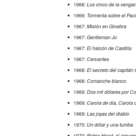
1966:
Los cinco de la venga
1966:
Tormenta sobre el Pací
1967:
Misión en Ginebra
1967:
Gentleman Jo
1967:
El halcón de Castilla
1967:
Cervantes
1968:
El secreto del capitán
1968:
Comanche blanco
1969:
Dos mil dólares por C
1969:
Carola de día, Carola
1969:
Las joyas del diablo
1970:
Un dólar y una tumba
1970:
Robin Hood, el arquero