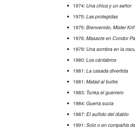
1974:
Una chica y un señor
1975:
Las protegidas
1975:
Bienvenido, Mister Krif
1976:
Masacre en Condor P
1979:
Una sombra en la oscu
1980:
Los cántabros
1981:
La casada divertida
1981:
Matad al buitre
1983:
Tunka el guerrero
1984:
Guerra sucia
1987:
El aullido del diablo
1991:
Solo o en compañía de