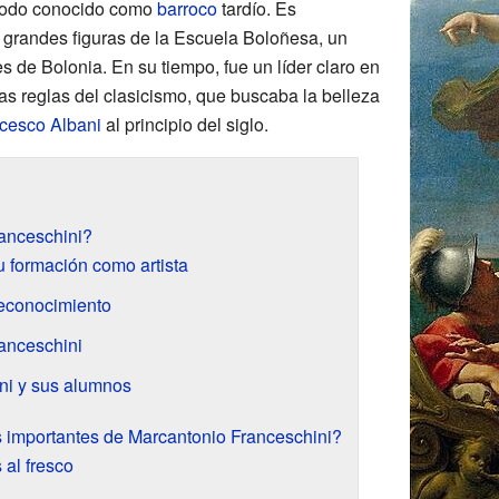
eríodo conocido como
barroco
tardío. Es
 grandes figuras de la Escuela Boloñesa, un
es de Bolonia. En su tiempo, fue un líder claro en
las reglas del clasicismo, que buscaba la belleza
cesco Albani
al principio del siglo.
anceschini?
u formación como artista
reconocimiento
Franceschini
ini y sus alumnos
 importantes de Marcantonio Franceschini?
al fresco