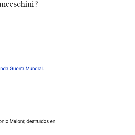
anceschini?
nda Guerra Mundial
.
nio Meloni; destruidos en