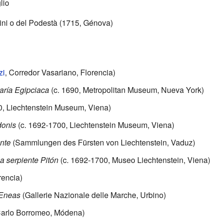
lio
ini o del Podestà (1715, Génova)
zi
, Corredor Vasariano, Florencia)
aría Egipciaca
(c. 1690, Metropolitan Museum, Nueva York)
0, Liechtenstein Museum, Viena)
donis
(c. 1692-1700, Liechtenstein Museum, Viena)
ente
(Sammlungen des Fürsten von Liechtenstein, Vaduz)
a serpiente Pitón
(c. 1692-1700, Museo Liechtenstein, Viena)
rencia)
 Eneas
(Gallerie Nazionale delle Marche, Urbino)
arlo Borromeo, Módena)