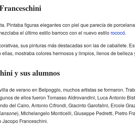
e Franceschini
ista. Pintaba figuras elegantes con piel que parecía de porcelan
mezclaba el último estilo barroco con el nuevo estilo
rococó
.
rativas, sus pinturas más destacadas son las de caballete. Est
ellas, mostraba colores hermosos y limpios, llenos de belleza y
chini y sus alumnos
u villa de verano en Belpoggio, muchos artistas se formaron. Tr
gunos de ellos fueron Tomasso Aldrovandini, Luca Antonio Bis
o del Cairo, Antonio Cifrondi, Giacinto Garofalini, Ercole Grazi
 Sansone
), Michelangelo Monticelli, Giuseppe Pedretti, Pietro F
jo Jacopo Franceschini.