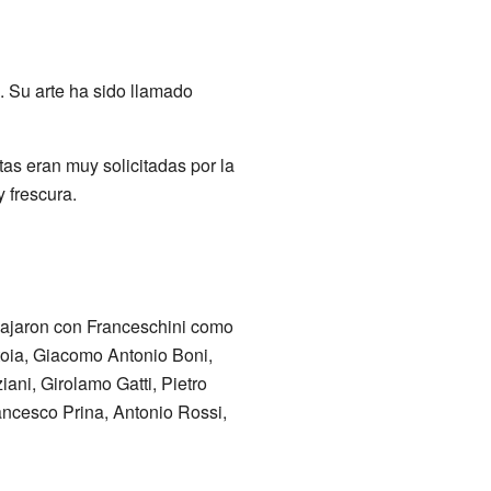
a. Su arte ha sido llamado
as eran muy solicitadas por la
 frescura.
abajaron con Franceschini como
toia, Giacomo Antonio Boni,
ani, Girolamo Gatti, Pietro
rancesco Prina, Antonio Rossi,