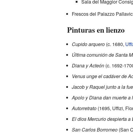
Sala del Maggior Consig
Frescos del Palazzo Pallavic
Pinturas en lienzo
Cupido arquero
(c. 1680,
Uffi
Última comunión de Santa M
Diana y Acteón
(c. 1692-170
Venus unge el cadáver de A
Jacob y Raquel junto a la fu
Apolo y Diana dan muerte a l
Autorretrato
(1695, Uffizi, Flo
El dios Mercurio despierta a
San Carlos Borromeo
(San C