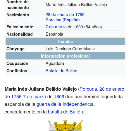
Nombre de
María Inés Juliana Bellido Vallejo
nacimiento
28 de enero
de
1755
Nacimiento
Porcuna
(
España
)
7 de marzo
de
1809
(54 años)
Fallecimiento
Española
Nacionalidad
Familia
Luis Domingo Cobo Muela
Cónyuge
Información profesional
Aguadora
Ocupación
Batalla de Bailén
Conflictos
María Inés Juliana Bellido Vallejo
(
Porcuna
,
28 de enero
de
1755
-
7 de marzo
de
1809
) fue una heroína legendaria
española de la
guerra de la Independencia
,
concretamente en la
batalla de Bailén
.