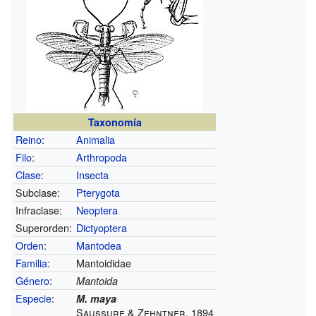
Taxonomía
Reino
:
Animalia
Filo
:
Arthropoda
Clase
:
Insecta
Subclase:
Pterygota
Infraclase:
Neoptera
Superorden:
Dictyoptera
Orden
:
Mantodea
Familia
:
Mantoididae
Género
:
Mantoida
Especie
:
M. maya
Saussure & Zehntner, 1894