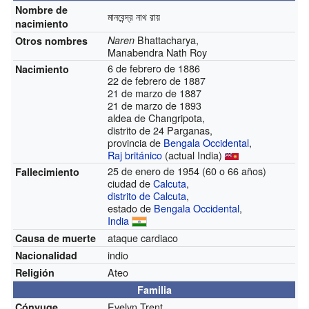
Nombre de
মানবেন্দ্র নাথ রায়
nacimiento
Bhattacharya,
Naren
Otros nombres
Manabendra Nath Roy
6 de febrero de 1886
Nacimiento
22 de febrero de 1887
21 de marzo de 1887
21 de marzo de 1893
aldea de Changripota,
distrito de 24 Parganas,
provincia de
Bengala Occidental
,
Raj británico
(actual India)
25 de enero de 1954 (60 o 66 años)
Fallecimiento
ciudad de
Calcuta
,
distrito de Calcuta
,
estado de
Bengala Occidental
,
India
ataque cardiaco
Causa de muerte
indio
Nacionalidad
Ateo
Religión
Familia
Evelyn Trent
Cónyuge