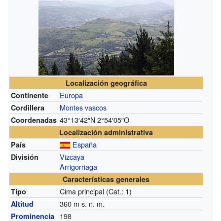
Localización geográfica
Europa
Continente
Montes vascos
Cordillera
43°13′42″N
2°54′05″O
Coordenadas
Localización administrativa
España
País
Vizcaya
División
Arrigorriaga
Características generales
Cima principal (Cat.: 1)
Tipo
360
m s. n. m.
Altitud
198
Prominencia