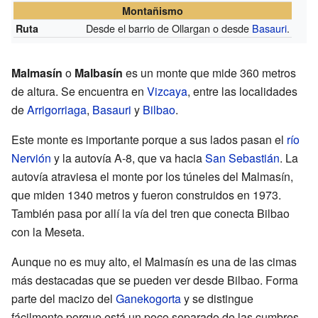
Montañismo
Desde el barrio de Ollargan o desde
Basauri
.
Ruta
Malmasín
o
Malbasín
es un monte que mide 360 metros
de altura. Se encuentra en
Vizcaya
, entre las localidades
de
Arrigorriaga
,
Basauri
y
Bilbao
.
Este monte es importante porque a sus lados pasan el
río
Nervión
y la autovía A-8, que va hacia
San Sebastián
. La
autovía atraviesa el monte por los túneles del Malmasín,
que miden 1340 metros y fueron construidos en 1973.
También pasa por allí la vía del tren que conecta Bilbao
con la Meseta.
Aunque no es muy alto, el Malmasín es una de las cimas
más destacadas que se pueden ver desde Bilbao. Forma
parte del macizo del
Ganekogorta
y se distingue
fácilmente porque está un poco separado de las cumbres