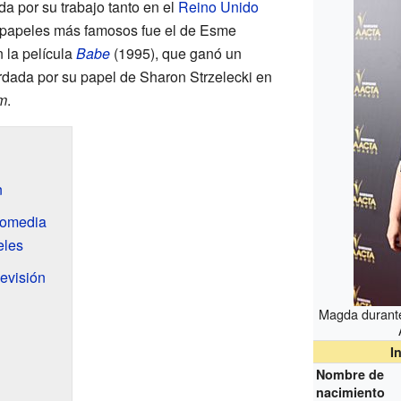
da por su trabajo tanto en el
Reino Unido
 papeles más famosos fue el de Esme
n la película
Babe
(1995), que ganó un
dada por su papel de Sharon Strzelecki en
m
.
n
 comedia
eles
levisión
Magda durante
I
Nombre de
nacimiento