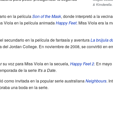
.
& Kimderella
rio en la película
Son of the Mask
, donde interpretó a la vecina
ss Viola en la película animada
Happy Feet
. Miss Viola era la m
 secundario en la película de fantasía y aventura
La brújula d
 del Jordan College. En noviembre de 2008, se convirtió en e
r su voz para Miss Viola en la secuela,
Happy Feet 2
. En mayo
temporada de la serie
It's a Date
.
ó como invitada en la popular serie australiana
Neighbours
. I
raba una boda en la serie.