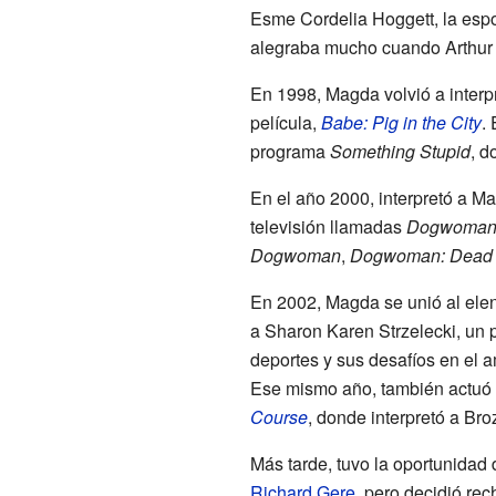
Esme Cordelia Hoggett, la espo
alegraba mucho cuando Arthur g
En 1998, Magda volvió a interp
película,
Babe: Pig in the City
.
programa
Something Stupid
, d
En el año 2000, interpretó a Ma
televisión llamadas
Dogwoma
Dogwoman
,
Dogwoman: Dead 
En 2002, Magda se unió al elen
a Sharon Karen Strzelecki, un 
deportes y sus desafíos en el a
Ese mismo año, también actuó 
Course
, donde interpretó a Bro
Más tarde, tuvo la oportunidad 
Richard Gere
, pero decidió re