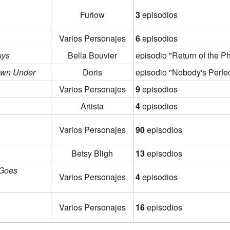
Furlow
3
episodios
Varios Personajes
6
episodios
uys
Bella Bouvier
episodio "Return of the 
own Under
Doris
episodio "Nobody's Perfec
Varios Personajes
9
episodios
Artista
4
episodios
Varios Personajes
90
episodios
Betsy Bligh
13
episodios
 Goes
Varios Personajes
4
episodios
Varios Personajes
16
episodios