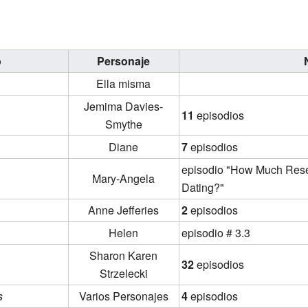
o
Personaje
Ella misma
Jemima Davies-
11
episodios
Smythe
Diane
7
episodios
episodio "How Much Rese
Mary-Angela
Dating?"
Anne Jefferies
2
episodios
Helen
episodio # 3.3
Sharon Karen
32
episodios
Strzelecki
s
Varios Personajes
4
episodios