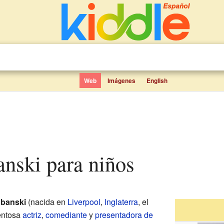
Web
Imágenes
English
anski para niños
ubanski
(nacida en
Liverpool
,
Inglaterra
, el
lentosa
actriz
,
comediante
y
presentadora de