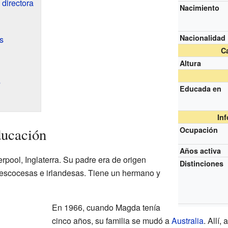
 directora
Nacimiento
Nacionalidad
s
Ca
Altura
s
Educada en
In
ducación
Ocupación
Años activa
pool, Inglaterra. Su padre era de origen
Distinciones
 escocesas e irlandesas. Tiene un hermano y
En 1966, cuando Magda tenía
cinco años, su familia se mudó a
Australia
. Allí,