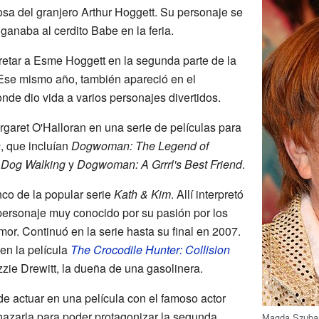
sa del granjero Arthur Hoggett. Su personaje se
anaba al cerdito Babe en la feria.
retar a Esme Hoggett en la segunda parte de la
 Ese mismo año, también apareció en el
onde dio vida a varios personajes divertidos.
rgaret O'Halloran en una serie de películas para
n
, que incluían
Dogwoman: The Legend of
Dog Walking
y
Dogwoman: A Grrrl's Best Friend
.
co de la popular serie
Kath & Kim
. Allí interpretó
personaje muy conocido por su pasión por los
mor. Continuó en la serie hasta su final en 2007.
en la película
The Crocodile Hunter: Collision
zzie Drewitt, la dueña de una gasolinera.
de actuar en una película con el famoso actor
chazarla para poder protagonizar la segunda
Magda Szubans