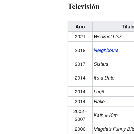
Televisión
Año
Títul
2021
Weakest Link
2018
Neighbours
2017
Sisters
2014
It's a Date
2014
Legit
2014
Rake
2002 -
Kath & Kim
2007
2006
Magda's Funny Bit