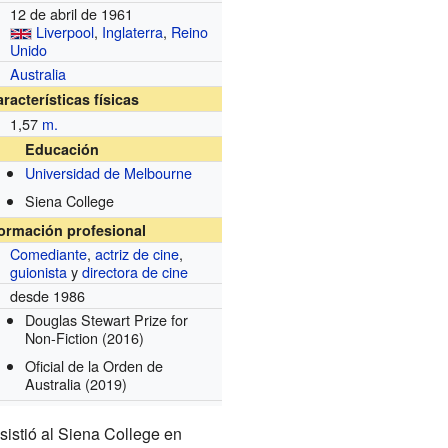
12 de abril de 1961
Liverpool
,
Inglaterra
,
Reino
Unido
Australia
racterísticas físicas
1,57
m.
Educación
Universidad de Melbourne
Siena College
formación profesional
Comediante
,
actriz de cine
,
guionista
y
directora de cine
desde 1986
Douglas Stewart Prize for
Non-Fiction
(2016)
Oficial de la Orden de
Australia
(2019)
 asistió al Siena College en