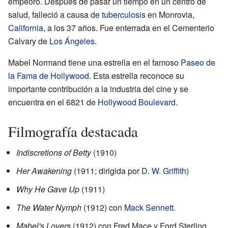
empeoró. Después de pasar un tiempo en un centro de
salud, falleció a causa de
tuberculosis
en Monrovia,
California
, a los 37 años. Fue enterrada en el Cementerio
Calvary de
Los Ángeles
.
Mabel Normand tiene una estrella en el famoso
Paseo de
la Fama de Hollywood
. Esta estrella reconoce su
importante contribución a la industria del cine y se
encuentra en el 6821 de
Hollywood Boulevard
.
Filmografía destacada
Indiscretions of Betty
(1910)
Her Awakening
(1911; dirigida por
D. W. Griffith
)
Why He Gave Up
(1911)
The Water Nymph
(1912) con
Mack Sennett
.
Mabel's Lovers
(1912) con Fred Mace y Ford Sterling.