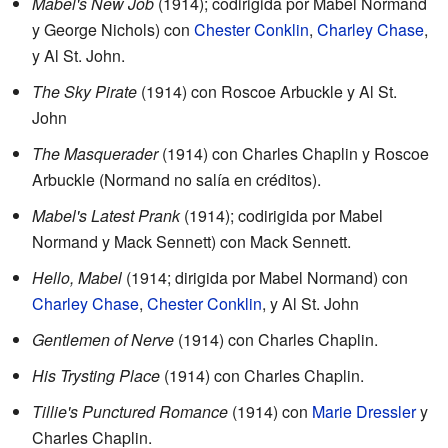
Mabel's New Job
(1914); codirigida por Mabel Normand
y George Nichols) con
Chester Conklin
,
Charley Chase
,
y Al St. John.
The Sky Pirate
(1914) con Roscoe Arbuckle y Al St.
John
The Masquerader
(1914) con Charles Chaplin y Roscoe
Arbuckle (Normand no salía en créditos).
Mabel's Latest Prank
(1914); codirigida por Mabel
Normand y Mack Sennett) con Mack Sennett.
Hello, Mabel
(1914; dirigida por Mabel Normand) con
Charley Chase
,
Chester Conklin
, y Al St. John
Gentlemen of Nerve
(1914) con Charles Chaplin.
His Trysting Place
(1914) con Charles Chaplin.
Tillie's Punctured Romance
(1914) con
Marie Dressler
y
Charles Chaplin.