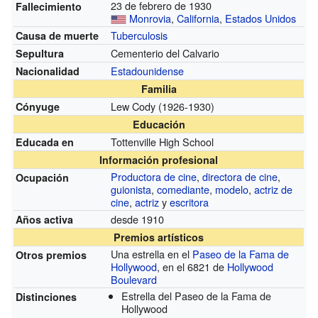
23 de febrero de 1930
Fallecimiento
Monrovia
,
California
,
Estados Unidos
Tuberculosis
Causa de muerte
Cementerio del Calvario
Sepultura
Estadounidense
Nacionalidad
Familia
Lew Cody (1926-1930)
Cónyuge
Educación
Tottenville High School
Educada en
Información profesional
Productora de cine
,
directora de cine
,
Ocupación
guionista
,
comediante
,
modelo
,
actriz de
cine
,
actriz
y
escritora
desde 1910
Años activa
Premios artísticos
Una estrella en el
Paseo de la Fama de
Otros premios
Hollywood
, en el 6821 de
Hollywood
Boulevard
Estrella del Paseo de la Fama de
Distinciones
Hollywood