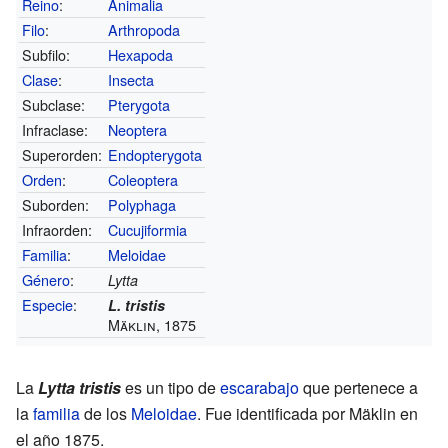
Reino
:
Animalia
Filo
:
Arthropoda
Subfilo:
Hexapoda
Clase
:
Insecta
Subclase:
Pterygota
Infraclase:
Neoptera
Superorden:
Endopterygota
Orden
:
Coleoptera
Suborden:
Polyphaga
Infraorden:
Cucujiformia
Familia
:
Meloidae
Género
:
Lytta
Especie
:
L. tristis
Mäklin, 1875
La
Lytta tristis
es un tipo de
escarabajo
que pertenece a
la
familia
de los
Meloidae
. Fue identificada por Mäklin en
el año 1875.