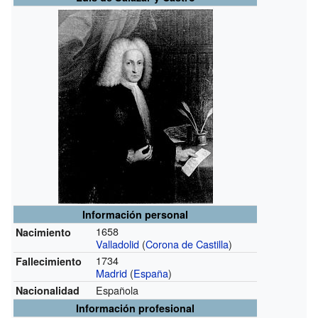
Información personal
1658
Nacimiento
Valladolid
(
Corona de Castilla
)
1734
Fallecimiento
Madrid
(
España
)
Española
Nacionalidad
Información profesional