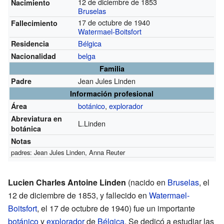
12 de diciembre de 1853
Nacimiento
Bruselas
17 de octubre de 1940
Fallecimiento
Watermael-Boitsfort
Bélgica
Residencia
belga
Nacionalidad
Familia
Jean Jules Linden
Padre
Información profesional
botánico
,
explorador
Área
Abreviatura en
L.Linden
botánica
Notas
padres: Jean Jules Linden, Anna Reuter
Lucien Charles Antoine Linden
(nacido en
Bruselas
, el
12 de diciembre de 1853, y fallecido en
Watermael-
Boitsfort
, el 17 de octubre de 1940) fue un importante
botánico
y
explorador
de
Bélgica
. Se dedicó a estudiar las