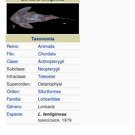
Taxonomía
Reino
:
Animalia
Filo
:
Chordata
Clase
:
Actinopterygii
Subclase:
Neopterygii
Infraclase:
Teleostei
Superorden:
Ostariophysi
Orden
:
Siluriformes
Familia
:
Loricariidae
Género
:
Loricaria
Especie
:
L. lentiginosa
Isbrücker, 1979