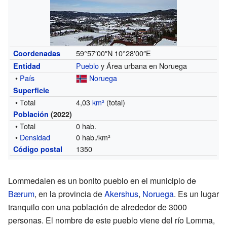
59°57′00″N
10°28′00″E
Coordenadas
Pueblo
y Área urbana en Noruega
Entidad
•
País
Noruega
Superficie
• Total
4,03
km²
(total)
Población
(2022)
• Total
0 hab.
•
Densidad
0 hab./km²
1350
Código postal
Lommedalen es un bonito pueblo en el municipio de
Bærum
, en la provincia de
Akershus
,
Noruega
. Es un lugar
tranquilo con una población de alrededor de 3000
personas. El nombre de este pueblo viene del río Lomma,