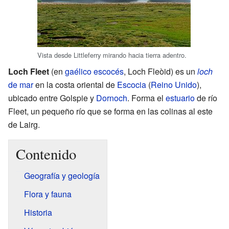
Vista desde Littleferry mirando hacia tierra adentro.
Loch Fleet
(en
gaélico escocés
, Loch Fleòid) es un
loch
de mar
en la costa oriental de
Escocia
(
Reino Unido
),
ubicado entre Golspie y
Dornoch
. Forma el
estuario
de río
Fleet, un pequeño río que se forma en las colinas al este
de Lairg.
Contenido
Geografía y geología
Flora y fauna
Historia