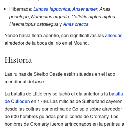
Hibernada:
Limosa lapponica
,
Anser anser
,
Anas
penelope
,
Numenius arquata
,
Calidris alpina alpina
,
Haematopus ostralegus
y
Anas crecca
.
Yendo hacia tierra adentro, son significativas las
alisedas
alrededor de la boca del río en el Mound.
Historia
Las ruinas de Skelbo Castle están situadas en el lado
meridional del
loch
.
La batalla de Littleferry se luchó el día anterior a la
batalla
de Culloden
en 1746. Las milicias de Sutherland cayeron
desde las colinas por encima de Golspie sobre alrededor
de 500 hombres guiados por el conde de Cromarty. Los
hombres de Cromarty fueron arrinconados en la península