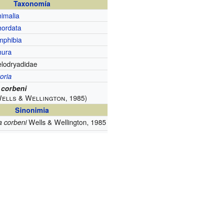
Taxonomía
imalia
hordata
mphibia
nura
lodryadidae
toria
 corbeni
Wells & Wellington, 1985)
Sinonimia
Wells & Wellington, 1985
a corbeni