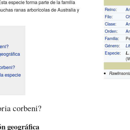
sta especie forma parte de la familia
Reino
:
An
uchas ranas arborícolas de Australia y
Filo
:
C
Clase
:
A
Orden
:
A
Familia
:
Pe
Género
:
Li
beni?
Especie
:
L.
geográfica
(
corbeni?
Rawlinsoni
la especie
oria corbeni?
ón geográfica