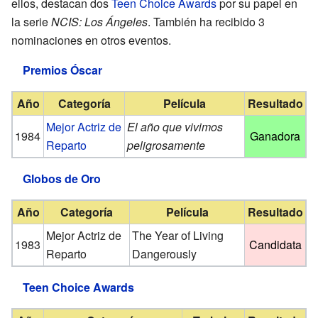
ellos, destacan dos
Teen Choice Awards
por su papel en
la serie
NCIS: Los Ángeles
. También ha recibido 3
nominaciones en otros eventos.
Premios Óscar
Año
Categoría
Película
Resultado
Mejor Actriz de
El año que vivimos
1984
Ganadora
Reparto
peligrosamente
Globos de Oro
Año
Categoría
Película
Resultado
Mejor Actriz de
The Year of Living
1983
Candidata
Reparto
Dangerously
Teen Choice Awards