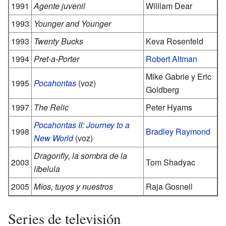
1991
Agente juvenil
William Dear
1993
Younger and Younger
1993
Twenty Bucks
Keva Rosenfeld
1994
Pret-a-Porter
Robert Altman
Mike Gabrie y Eric
1995
Pocahontas
(voz)
Goldberg
1997
The Relic
Peter Hyams
Pocahontas II: Journey to a
1998
Bradley Raymond
New World
(voz)
Dragonfly, la sombra de la
2003
Tom Shadyac
líbelula
2005
Míos, tuyos y nuestros
Raja Gosnell
Series de televisión