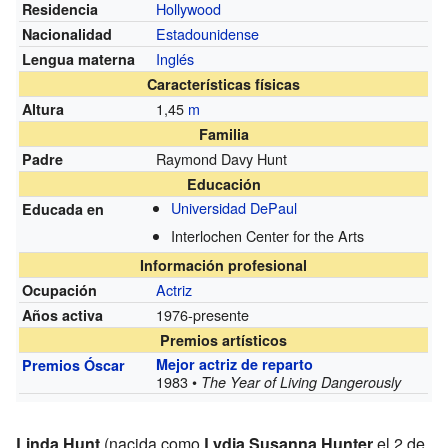
Hollywood
Residencia
Estadounidense
Nacionalidad
Inglés
Lengua materna
Características físicas
1,45
m
Altura
Familia
Raymond Davy Hunt
Padre
Educación
Universidad DePaul
Educada en
Interlochen Center for the Arts
Información profesional
Actriz
Ocupación
1976-presente
Años activa
Premios artísticos
Mejor actriz de reparto
Premios Óscar
1983 •
The Year of Living Dangerously
Linda Hunt
(nacida como
Lydia Susanna Hunter
el 2 de