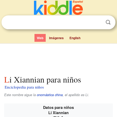
Web
Imágenes
English
Li Xiannian para niños
Enciclopedia para niños
Este nombre sigue la
onomástica china
, el apellido es
Li
.
Datos para niños
Li Xiannian