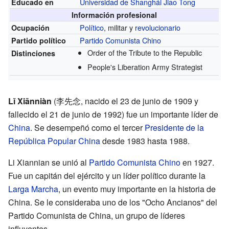
Universidad de Shanghái Jiao Tong
Educado en
Información profesional
Político
, militar y
revolucionario
Ocupación
Partido Comunista Chino
Partido político
Order of the Tribute to the Republic
Distinciones
People's Liberation Army Strategist
Lǐ Xiānniàn
(李先念, nacido el 23 de junio de 1909 y
fallecido el 21 de junio de 1992) fue un importante líder de
China
. Se desempeñó como el tercer
Presidente de la
República Popular China
desde 1983 hasta 1988.
Li Xiannian se unió al
Partido Comunista Chino
en 1927.
Fue un capitán del ejército y un líder político durante la
Larga Marcha
, un evento muy importante en la historia de
China. Se le consideraba uno de los "Ocho Ancianos" del
Partido Comunista de China, un grupo de líderes
influyentes.