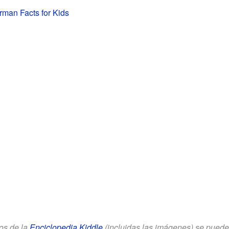
man Facts for Kids
los de la
Enciclopedia Kiddle
(incluidas las imágenes) se puede u