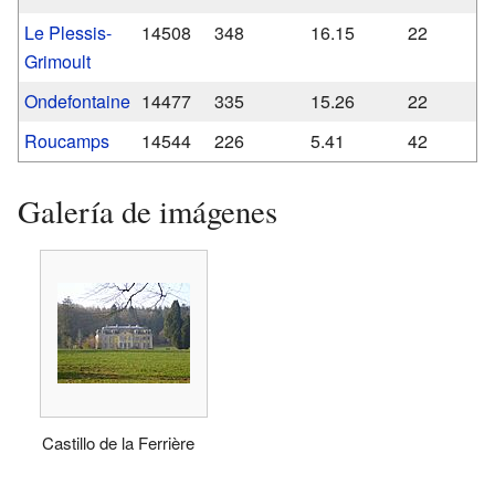
Le Plessis-
14508
348
16.15
22
Grimoult
Ondefontaine
14477
335
15.26
22
Roucamps
14544
226
5.41
42
Galería de imágenes
Castillo de la Ferrière