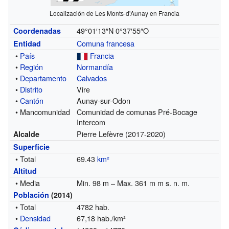
Localización de Les Monts-d'Aunay en Francia
49°01′13″N
0°37′55″O
Coordenadas
Comuna francesa
Entidad
•
País
Francia
•
Región
Normandía
•
Departamento
Calvados
•
Distrito
Vire
•
Cantón
Aunay-sur-Odon
• Mancomunidad
Comunidad de comunas Pré-Bocage
Intercom
Pierre Lefèvre (2017-2020)
Alcalde
Superficie
• Total
69.43
km²
Altitud
• Media
Min. 98 m – Max. 361 m m s. n. m.
Población
(2014)
• Total
4782 hab.
•
Densidad
67,18 hab./km²