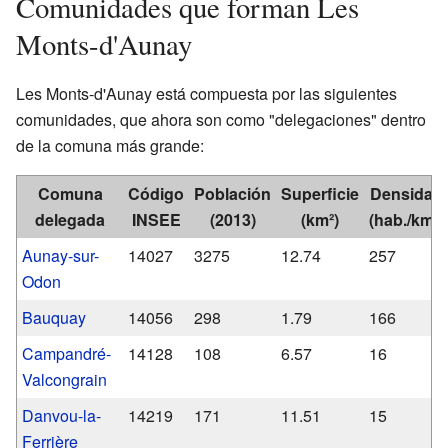
Comunidades que forman Les
Monts-d'Aunay
Les Monts-d'Aunay está compuesta por las siguientes
comunidades, que ahora son como "delegaciones" dentro
de la comuna más grande:
Comuna
Código
Población
Superficie
Densidad
delegada
INSEE
(2013)
(km²)
(hab./km²)
Aunay-sur-
14027
3275
12.74
257
Odon
Bauquay
14056
298
1.79
166
Campandré-
14128
108
6.57
16
Valcongrain
Danvou-la-
14219
171
11.51
15
Ferrière