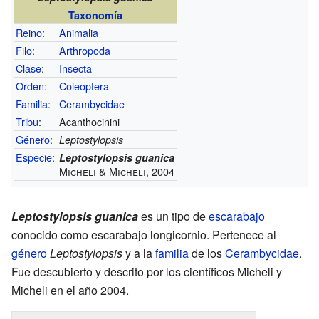
Taxonomía
Reino
:
Animalia
Filo
:
Arthropoda
Clase
:
Insecta
Orden
:
Coleoptera
Familia
:
Cerambycidae
Tribu
:
Acanthocinini
Género
:
Leptostylopsis
Especie
:
Leptostylopsis guanica
Micheli & Micheli, 2004
Leptostylopsis guanica
es un tipo de
escarabajo
conocido como escarabajo longicornio. Pertenece al
género
Leptostylopsis
y a la
familia
de los
Cerambycidae
.
Fue descubierto y descrito por los científicos Micheli y
Micheli en el año 2004.