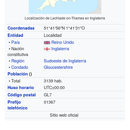
Localización de Lechlade-on-Thames en Inglaterra
51°41′56″N
1°41′31″O
Coordenadas
Localidad
Entidad
•
País
Reino Unido
• Nación
Inglaterra
constitutiva
•
Región
Sudoeste de Inglaterra
•
Condado
Gloucestershire
Población
()
• Total
3139 hab.
UTC±00:00
Huso horario
GL7
Código postal
01367
Prefijo
telefónico
Sitio web oficial