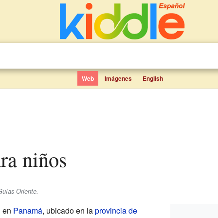
Web
Imágenes
English
ara niños
Guías Oriente.
l en
Panamá
, ubicado en la
provincia de