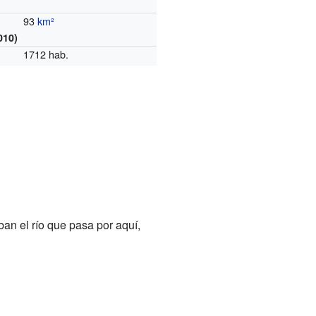
93
km²
010)
1712 hab.
an el río que pasa por aquí,