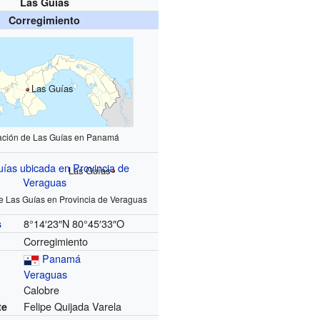
Las Guías
Corregimiento
Las Guías
ación de Las Guías en Panamá
Las Guías
e Las Guías en Provincia de Veraguas
8°14′23″N
80°45′33″O
s
Corregimiento
Panamá
Veraguas
Calobre
Felipe Quijada Varela
te