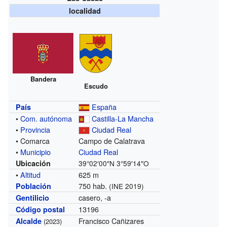
localidad
Bandera
Escudo
España
País
•
Com. autónoma
Castilla-La Mancha
•
Provincia
Ciudad Real
• Comarca
Campo de Calatrava
•
Municipio
Ciudad Real
Ubicación
39°02′00″N
3°59′14″O
•
Altitud
625 m
750 hab.
Población
(INE 2019)
casero, -a
Gentilicio
13196
Código postal
Francisco Cañizares
Alcalde
(2023)