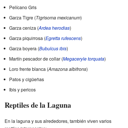
Pelícano Gris
Garza Tigre (
Tigrisoma mexicanum
)
Garza ceniza (
Ardea herodias
)
Garza piquirrosa (
Egretta rufescens
)
Garza boyera (
Bubulcus ibis
)
Martín pescador de collar (
Megaceryle torquata
)
Loro frente blanca (
Amazona albifrons
)
Patos y cigüeñas
Ibis y pericos
Reptiles de la Laguna
En la laguna y sus alrededores, también viven varios