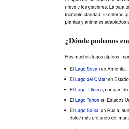
nieve y los glaciares. La baja t
increíble claridad. El entorno
plantas y animales adaptados al
¿Dónde podemos enc
Hay muchos lagos alpinos impr
El
Lago Sevan
en Armenia.
El
Lago del Cráter
en Estados
El
Lago Titicaca
, compartido
El
Lago Tahoe
en Estados Un
El
Lago Baikal
en Rusia, aun
dulce más profundo del mun