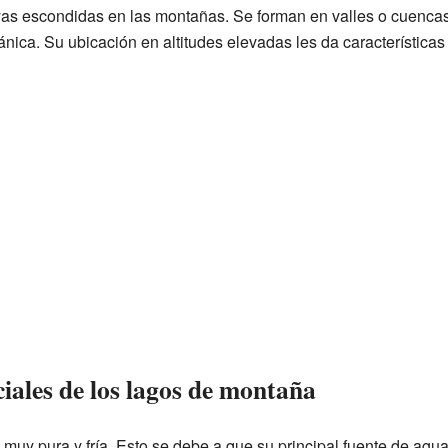
as escondidas en las montañas. Se forman en valles o cuencas
cánica. Su ubicación en altitudes elevadas les da características
ciales de los lagos de montaña
 muy pura y fría. Esto se debe a que su principal fuente de agua