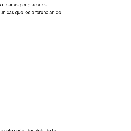
 creadas por glaciares
 únicas que los diferencian de
 suele ser el deshielo de la