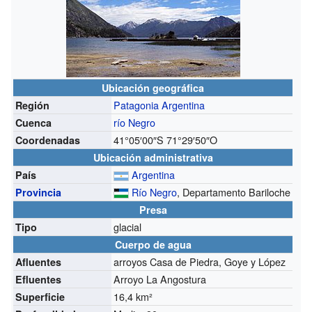
Ubicación geográfica
Patagonia Argentina
Región
río Negro
Cuenca
41°05′00″S
71°29′50″O
Coordenadas
Ubicación administrativa
Argentina
País
Río Negro
, Departamento Bariloche
Provincia
Presa
glacial
Tipo
Cuerpo de agua
arroyos Casa de Piedra, Goye y López
Afluentes
Arroyo La Angostura
Efluentes
16,4 km²
Superficie