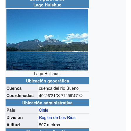
Lago Huishue
Lago Huishue.
Ubicación geográfica
cuenca del río Bueno
Cuenca
40°26′21″S
71°59′47″O
Coordenadas
Ubicación administrativa
Chile
País
Región de Los Ríos
División
507 metros
Altitud