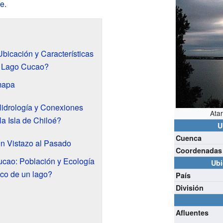
le
.
bicación y Características
l Lago Cucao?
mapa
idrología y Conexiones
Ata
a Isla de Chiloé?
U
Cuenca
Un Vistazo al Pasado
Coordenadas
ucao: Población y Ecología
Ubi
ico de un lago?
País
División
Afluentes