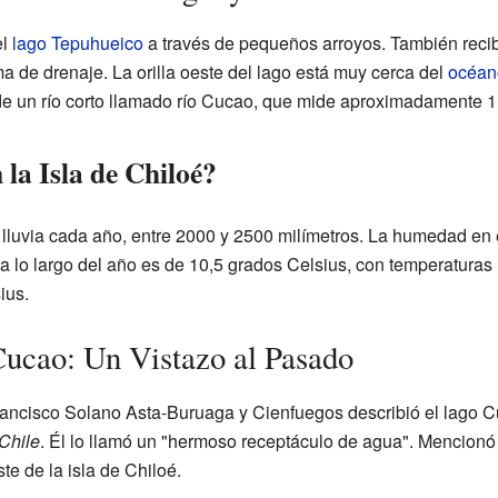
el
lago Tepuhueico
a través de pequeños arroyos. También reci
 de drenaje. La orilla oeste del lago está muy cerca del
océan
 de un río corto llamado río Cucao, que mide aproximadamente 1 
 la Isla de Chiloé?
lluvia cada año, entre 2000 y 2500 milímetros. La humedad en el
 lo largo del año es de 10,5 grados Celsius, con temperaturas
ius.
Cucao: Un Vistazo al Pasado
rancisco Solano Asta-Buruaga y Cienfuegos describió el lago C
Chile
. Él lo llamó un "hermoso receptáculo de agua". Mencion
te de la isla de Chiloé.