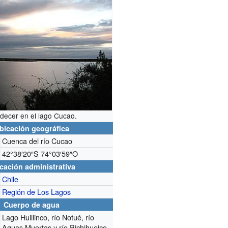
rdecer en el lago Cucao.
bicación geográfica
Cuenca del río Cucao
42°38′20″S
74°03′59″O
cación administrativa
Chile
Región de Los Lagos
Cuerpo de agua
Lago Huillinco, río Notué, río
Aguas Muertas y río Pichihueico