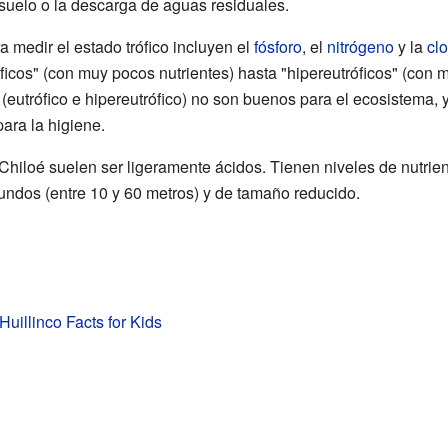
uelo o la descarga de aguas residuales.
 medir el estado trófico incluyen el
fósforo
, el
nitrógeno
y la
clo
róficos" (con muy pocos nutrientes) hasta "hipereutróficos" (con 
(eutrófico e hipereutrófico) no son buenos para el ecosistema,
ara la higiene.
Chiloé suelen ser ligeramente ácidos. Tienen niveles de nutrie
fundos (entre 10 y 60 metros) y de tamaño reducido.
uillinco Facts for Kids