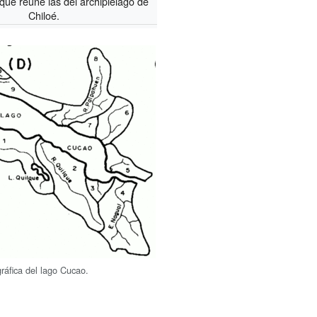
ue reúne las del archipiélago de
Chiloé.
ráfica del lago Cucao.