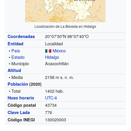
Localización de La Bóveda en Hidalgo
20°07′30″N
98°07′40″O
Coordenadas
Localidad
Entidad
•
País
México
•
Estado
Hidalgo
• Municipio
Acaxochitlán
Altitud
• Media
2158 m s. n. m.
Población
(2020)
• Total
1402 hab.
UTC-6
Huso horario
43734
Código postal
776
Clave Lada
130020003
Código INEGI