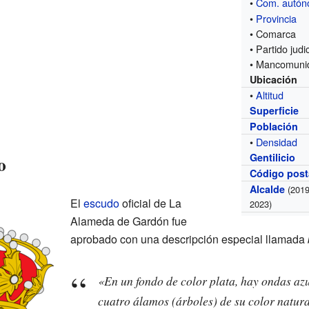
•
Com. autó
•
Provincia
• Comarca
• Partido judic
• Mancomuni
Ubicación
•
Altitud
Superficie
Población
•
Densidad
Gentilicio
o
Código post
Alcalde
(2019
El
escudo
oficial de La
2023)
Alameda de Gardón fue
aprobado con una descripción especial llamada
«En un fondo de color plata, hay ondas azu
cuatro álamos (árboles) de su color natura