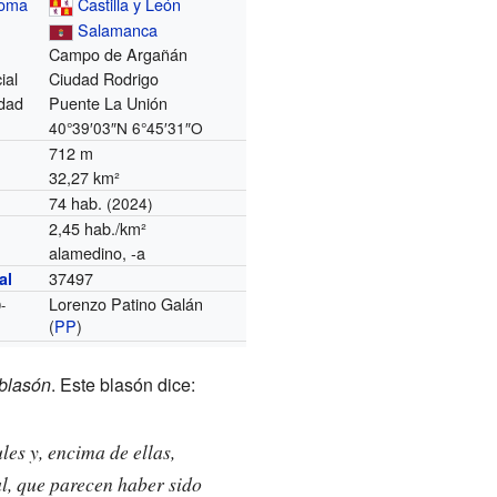
noma
Castilla y León
Salamanca
Campo de Argañán
ial
Ciudad Rodrigo
dad
Puente La Unión
40°39′03″N
6°45′31″O
712 m
32,27 km²
74 hab.
(2024)
2,45 hab./km²
alamedino, -a
37497
al
Lorenzo Patino Galán
-
(
PP
)
blasón
. Este blasón dice:
les y, encima de ellas,
l, que parecen haber sido