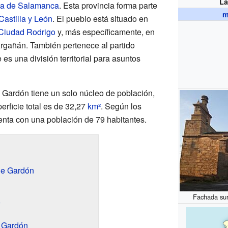
La
ia de Salamanca
. Esta provincia forma parte
m
Castilla y León
. El pueblo está situado en
Ciudad Rodrigo
y, más específicamente, en
gañán. También pertenece al partido
es una división territorial para asuntos
Gardón tiene un solo núcleo de población,
erficie total es de 32,27
km²
. Según los
enta con una población de 79 habitantes.
de Gardón
Fachada sur
o
e Gardón