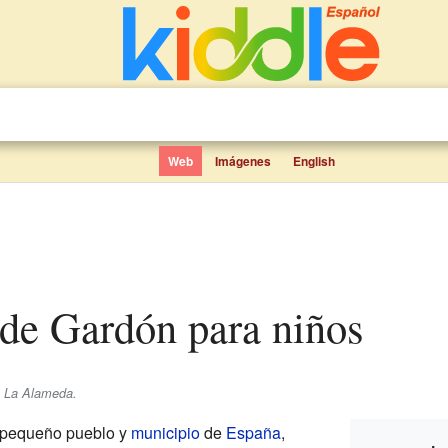
Web
Imágenes
English
 de Gardón para niños
e La Alameda.
 pequeño pueblo y
municipio
de
España
,