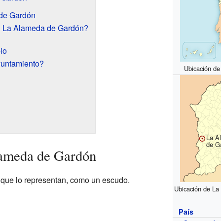
de Gardón
n La Alameda de Gardón?
io
yuntamiento?
Ubicación d
La A
de G
ameda de Gardón
 que lo representan, como un escudo.
Ubicación de La
País