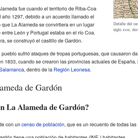
lameda fue cuando el territorio de Riba-Coa
l año 1297, debido a un acuerdo llamado el
Detalle del o
o que La Alameda se convirtiera en un lugar
siglo
xviii
, do
te entre León y Portugal estaba en el río Coa.
ra, se construyó el castillo de Gardón.
el pueblo sufrió ataques de tropas portuguesas, que causaron d
 en 1833, cuando se crearon las provincias actuales de Españ
 Salamanca
, dentro de la
Región Leonesa
.
lameda de Gardón
 en La Alameda de Gardón?
ide con un
censo de población
, que es un recuento de todas las 
ardón tiene una población de
habitantes
(INE ) habitantes.