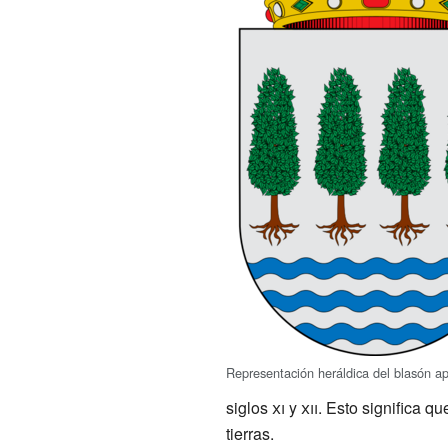
Representación heráldica del blasón a
siglos
xi
y
xii
. Esto significa qu
tierras.