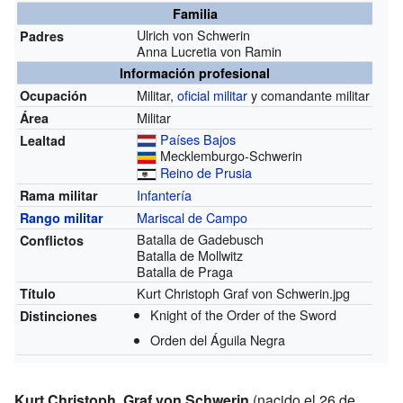
Familia
Ulrich von Schwerin
Padres
Anna Lucretia von Ramin
Información profesional
Militar,
oficial militar
y comandante militar
Ocupación
Militar
Área
Países Bajos
Lealtad
Mecklemburgo-Schwerin
Reino de Prusia
Infantería
Rama militar
Mariscal de Campo
Rango militar
Batalla de Gadebusch
Conflictos
Batalla de Mollwitz
Batalla de Praga
Kurt Christoph Graf von Schwerin.jpg
Título
Knight of the Order of the Sword
Distinciones
Orden del Águila Negra
Kurt Christoph, Graf von Schwerin
(nacido el 26 de