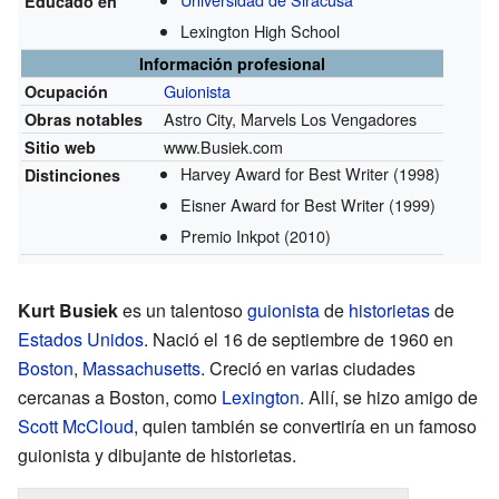
Educado en
Lexington High School
Información profesional
Guionista
Ocupación
Astro City, Marvels Los Vengadores
Obras notables
www.Busiek.com
Sitio web
Harvey Award for Best Writer
(1998)
Distinciones
Eisner Award for Best Writer
(1999)
Premio Inkpot
(2010)
Kurt Busiek
es un talentoso
guionista
de
historietas
de
Estados Unidos
. Nació el 16 de septiembre de 1960 en
Boston
,
Massachusetts
. Creció en varias ciudades
cercanas a Boston, como
Lexington
. Allí, se hizo amigo de
Scott McCloud
, quien también se convertiría en un famoso
guionista y dibujante de historietas.