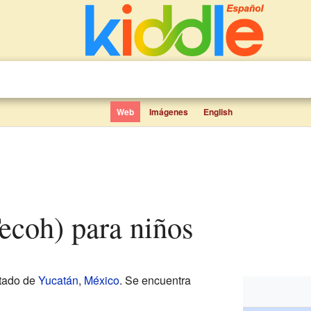
Web
Imágenes
English
Tecoh) para niños
stado de
Yucatán
,
México
. Se encuentra