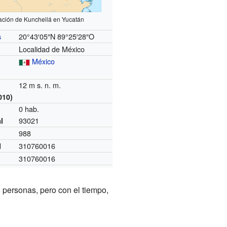
ación de Kuncheilá en Yucatán
20°43′05″N
89°25′28″O
s
Localidad de México
México
12 m s. n. m.
010)
0 hab.
93021
l
988
310760016
I
310760016
 personas, pero con el tiempo,