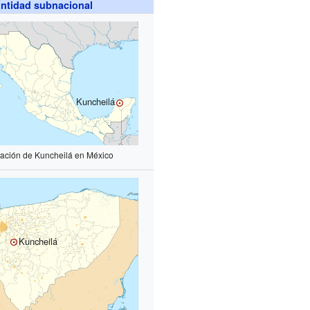
ntidad subnacional
Kuncheilá
zación de Kuncheilá en México
Kuncheilá