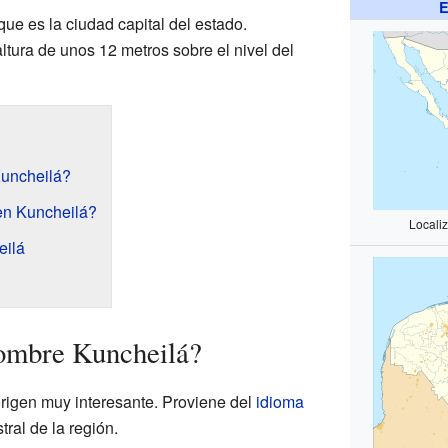
E
 que es la ciudad capital del estado.
tura de unos 12 metros sobre el nivel del
Kuncheilá?
en Kuncheilá?
Locali
eilá
nombre Kuncheilá?
rigen muy interesante. Proviene del
idioma
ral de la región.