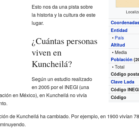
Esto nos da una pista sobre
Localiz
la historia y la cultura de este
lugar.
Coordenada
Entidad
•
País
¿Cuántas personas
Altitud
viven en
• Media
Población
(2
Kuncheilá?
• Total
Código posta
Según un estudio realizado
Clave Lada
en 2005 por el INEGI (una
Código INEG
lación en México), en Kuncheilá no vivía
Código
to.
lación de Kuncheilá ha cambiado. Por ejemplo, en 1900 vivían 78
isminuyendo.