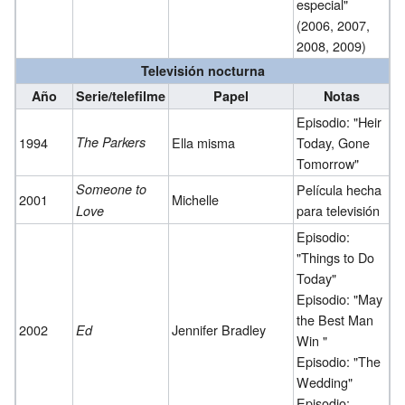
especial"
(2006, 2007,
2008, 2009)
Televisión nocturna
Año
Serie/telefilme
Papel
Notas
Episodio: "Heir
1994
The Parkers
Ella misma
Today, Gone
Tomorrow"
Someone to
Película hecha
2001
Michelle
para televisión
Love
Episodio:
"Things to Do
Today"
Episodio: "May
the Best Man
2002
Jennifer Bradley
Ed
Win "
Episodio: "The
Wedding"
Episodio: