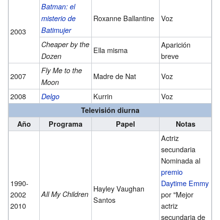
Batman: el
Roxanne Ballantine
Voz
misterio de
Batimujer
2003
Cheaper by the
Aparición
Ella misma
breve
Dozen
Fly Me to the
2007
Madre de Nat
Voz
Moon
2008
Kurrin
Voz
Delgo
Televisión diurna
Año
Programa
Papel
Notas
Actriz
secundaria
Nominada al
premio
1990-
Daytime Emmy
Hayley Vaughan
2002
All My Children
por "Mejor
Santos
2010
actriz
secundaria de