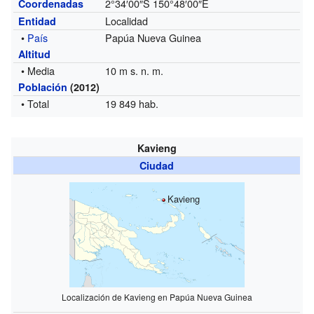
2°34′00″S
150°48′00″E
Coordenadas
Localidad
Entidad
•
País
Papúa Nueva Guinea
Altitud
• Media
10 m s. n. m.
Población
(2012)
• Total
19 849 hab.
Kavieng
Ciudad
Kavieng
Localización de Kavieng en Papúa Nueva Guinea