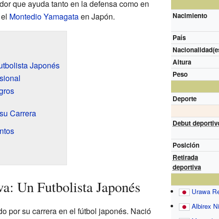
ador que ayuda tanto en la defensa como en
 el
Montedio Yamagata
en Japón.
Nacimiento
País
Nacionalidad(e
Altura
tbolista Japonés
Peso
esional
gros
Deporte
 su Carrera
Debut deportiv
ntos
Posición
Retirada
deportiva
a: Un Futbolista Japonés
Urawa R
Albirex N
 por su carrera en el fútbol japonés. Nació