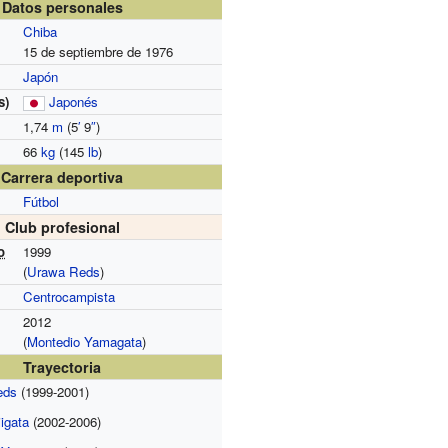
Datos personales
Chiba
15 de septiembre de 1976
Japón
s)
Japonés
1,74
m
(5
′
9
″
)
66
kg
(145
lb
)
Carrera deportiva
Fútbol
Club profesional
o
1999
(
Urawa Reds
)
Centrocampista
2012
(
Montedio Yamagata
)
Trayectoria
eds
(1999-2001)
iigata
(2002-2006)