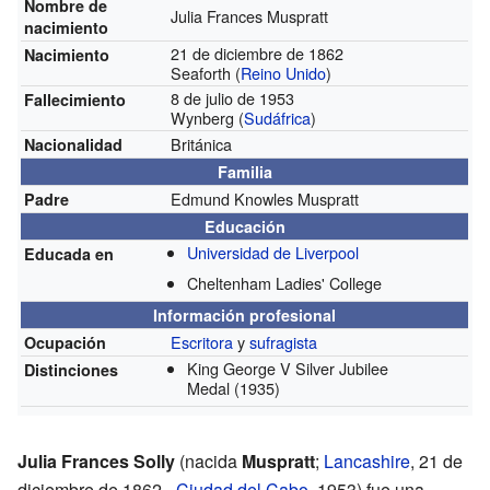
Nombre de
Julia Frances Muspratt
nacimiento
21 de diciembre de 1862
Nacimiento
Seaforth (
Reino Unido
)
8 de julio de 1953
Fallecimiento
Wynberg (
Sudáfrica
)
Británica
Nacionalidad
Familia
Edmund Knowles Muspratt
Padre
Educación
Universidad de Liverpool
Educada en
Cheltenham Ladies' College
Información profesional
Escritora
y
sufragista
Ocupación
King George V Silver Jubilee
Distinciones
Medal
(1935)
Julia Frances Solly
(nacida
Muspratt
;
Lancashire
, 21 de
diciembre de 1862 -
Ciudad del Cabo
, 1953) fue una