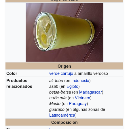
Origen
verde cartujo
a amarillo verdoso
Color
(en
Indonesia
)
Productos
air tebu
(en
Egipto
)
relacionados
asab
(en
Madagascar
)
betsa-betsa
(en
Vietnam
)
nước mía
(en
Paraguay
)
Mosto
(en algunas zonas de
guarapo
Latinoamérica
)
Composición