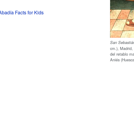
Abadía Facts for Kids
San Sebastiá
cm.), Madrid
del retablo m
Aniés (Huesca