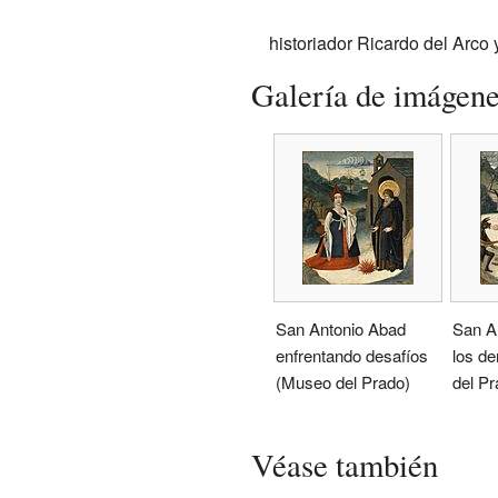
historiador Ricardo del Arco 
Galería de imágen
San Antonio Abad
San A
enfrentando desafíos
los d
(Museo del Prado)
del Pr
Véase también