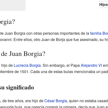
Hijos
rgia?
ste Juan Borgia con otras personas importantes de la
familia Bo
ovanni. Entre ellos, otro Juan de Borja que fue asesinado, su hi
n de Juan Borgia?
 hijo de
Lucrecia Borgia
. Sin embargo, el Papa
Alejandro VI
emi
ptiembre de 1501. Cada una de estas bulas mencionaba un padr
su significado
 de tres años, era hijo de
César Borgia
, quien no estaba casa
egunda bula, que parecía corregir la primera, decía que Juan e