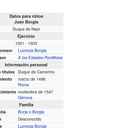
Datos para niños
Juan Borgia
Duque de Nepi
Ejercicio
1501 - 1503
Lucrecia Borgia
ecesor
sor
A los Estados Pontificios
Información personal
Duque de Camerino
 títulos
marzo de 1498
miento
Roma
noviembre de 1547
ecimiento
Génova
Familia
Borja o Borgia
tía
Desconocido
e
Lucrecia Borgia
e