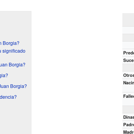
n Borgia?
 significado
Pred
Suce
Juan Borgia?
gia?
Otros
Naci
Juan Borgia?
Fall
dencia?
Dinas
Padr
Madr