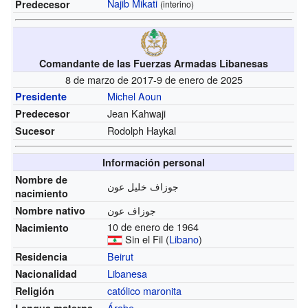
Najib Mikati
Predecesor
(interino)
Comandante de las Fuerzas Armadas Libanesas
8 de marzo de 2017-9 de enero de 2025
Michel Aoun
Presidente
Jean Kahwaji
Predecesor
Rodolph Haykal
Sucesor
Información personal
Nombre de
جوزاف خليل عون
nacimiento
جوزاف عون
Nombre nativo
10 de enero de 1964
Nacimiento
Sin el Fil (
Libano
)
Beirut
Residencia
Libanesa
Nacionalidad
católico maronita
Religión
Árabe
Lengua materna