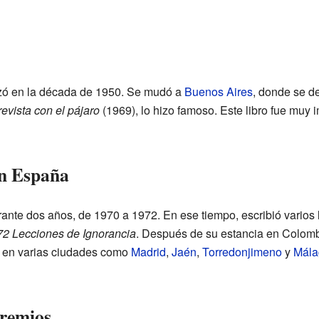
zó en la década de 1950. Se mudó a
Buenos Aires
, donde se de
revista con el pájaro
(1969), lo hizo famoso. Este libro fue muy 
en España
ante dos años, de 1970 a 1972. En ese tiempo, escribió varios
72 Lecciones de Ignorancia
. Después de su estancia en Colomb
 en varias ciudades como
Madrid
,
Jaén
,
Torredonjimeno
y
Mála
premios