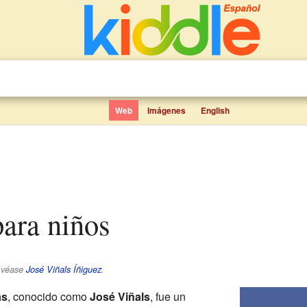
Web
Imágenes
English
para niños
, véase
José Viñals Íñiguez
.
as
, conocido como
José Viñals
, fue un