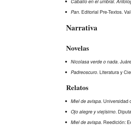
Caballo en el umbral. Antolo
Pan
. Editorial Pre-Textos. Va
Narrativa
Novelas
Nicolasa verde o nada
. Juár
Padreoscuro
. Literatura y C
Relatos
Miel de avispa
. Universidad 
Ojo alegre y viejísimo
. Diput
Miel de avispa
. Reedición: E