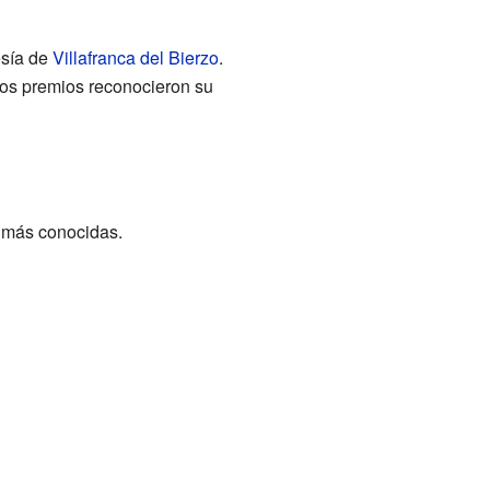
esía de
Villafranca del Bierzo
.
tos premios reconocieron su
s más conocidas.