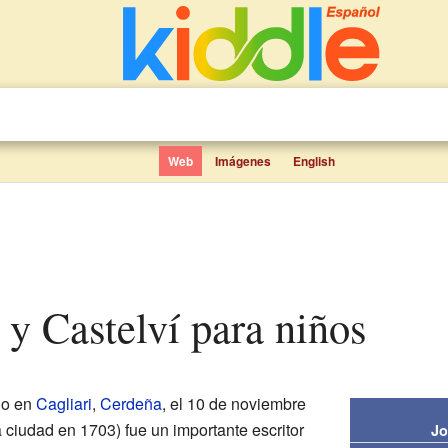
Web
Imágenes
English
a y Castelví para niños
do en
Cagliari
,
Cerdeña
, el 10 de noviembre
 ciudad en 1703) fue un importante escritor
Jo