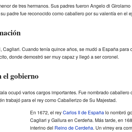
l menor de tres hermanos. Sus padres fueron Angelo di Girolamo 
y su padre fue reconocido como caballero por su valentía en el e
mación
l, Cagliari. Cuando tenía quince años, se mudó a España para co
cito, donde demostró ser muy capaz y llegó a ser coronel.
 el gobierno
litala ocupó varios cargos importantes. Fue nombrado caballero 
ién trabajó para el rey como Caballerizo de Su Majestad.
En 1672, el rey
Carlos II de España
lo nombró go
Cagliari y Gallura en Cerdeña. Más tarde, en 168
interino del
Reino de Cerdeña
. Un virrey era co