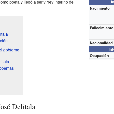
omo poeta y llegó a ser virrey interino de
I
Nacimiento
Fallecimiento
itala
ción
Nacionalidad
In
el gobierno
Ocupación
litala
s poemas
osé Delitala