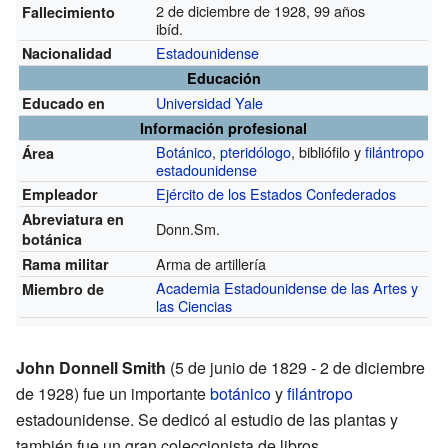
2 de diciembre de 1928, 99 años
Fallecimiento
ibíd.
Estadounidense
Nacionalidad
Educación
Universidad Yale
Educado en
Información profesional
Botánico
,
pteridólogo
, bibliófilo y
filántropo
Área
estadounidense
Ejército de los Estados Confederados
Empleador
Abreviatura en
Donn.Sm.
botánica
Arma de artillería
Rama militar
Academia Estadounidense de las Artes y
Miembro de
las Ciencias
John Donnell Smith
(5 de junio de 1829 - 2 de diciembre
de 1928) fue un importante
botánico
y
filántropo
estadounidense. Se dedicó al estudio de las plantas y
también fue un gran coleccionista de libros.