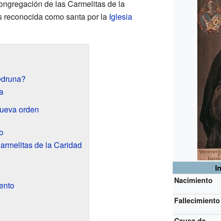
ongregación de las Carmelitas de la
es reconocida como santa por la
Iglesia
edruna?
a
nueva orden
o
armelitas de la Caridad
I
Nacimiento
ento
Fallecimiento
Causa de