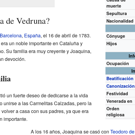
muerte
Sepultura
na de Vedruna?
Nacionalidad
Barcelona
,
España
, el 16 de abril de 1783.
Cónyuge
era un noble importante en Cataluña y
Hijos
o. Su familia era muy creyente y Joaquina,
In
an devoción.
Ocupación
I
ilia
Beatificación
Canonización
Festividad
ió un fuerte deseo de dedicarse a la vida
Venerada en
so unirse a las Carmelitas Calzadas, pero la
Orden
 volver a casa con sus padres, ya que era
religiosa
n importante.
A los 16 años, Joaquina se casó con
Teodoro de