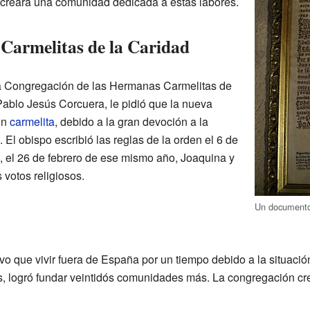
e creara una comunidad dedicada a estas labores.
 Carmelitas de la Caridad
la Congregación de las Hermanas Carmelitas de
Pablo Jesús Corcuera, le pidió que la nueva
ón
carmelita
, debido a la gran devoción a la
 El obispo escribió las reglas de la orden el 6 de
 el 26 de febrero de ese mismo año, Joaquina y
 votos religiosos.
Un documento 
o que vivir fuera de España por un tiempo debido a la situación
os, logró fundar veintidós comunidades más. La congregación cr